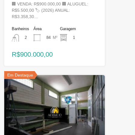
🏢 VENDA: R$900.000,00 🏢 ALUGUEL:
R$5.500,00 🏷 (2026) ANUAL:
R$3.358,30…
Banheiros
Área
Garagem
84
M²
1
2
R$900.000,00
Em Destaque