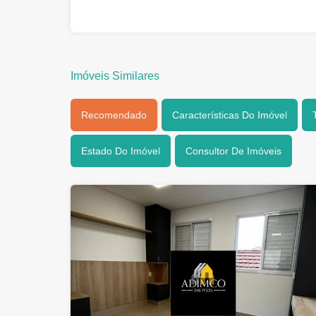
Imóveis Similares
Recomendado
Características Do Imóvel
Estado Do Imóvel
Consultor De Imóveis