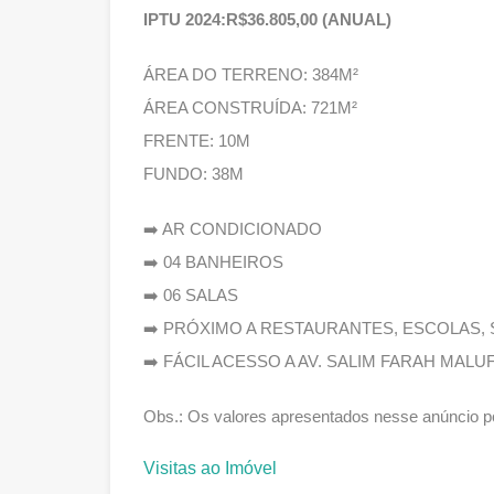
IPTU 2024:R$36.805,00 (ANUAL)
ÁREA DO TERRENO: 384M²
ÁREA CONSTRUÍDA: 721M²
FRENTE: 10M
FUNDO: 38M
➡️ AR CONDICIONADO
➡️ 04 BANHEIROS
➡️ 06 SALAS
➡️ PRÓXIMO A RESTAURANTES, ESCOLAS
➡️ FÁCIL ACESSO A AV. SALIM FARAH MALUF
Obs.: Os valores apresentados nesse anúncio po
Visitas ao Imóvel