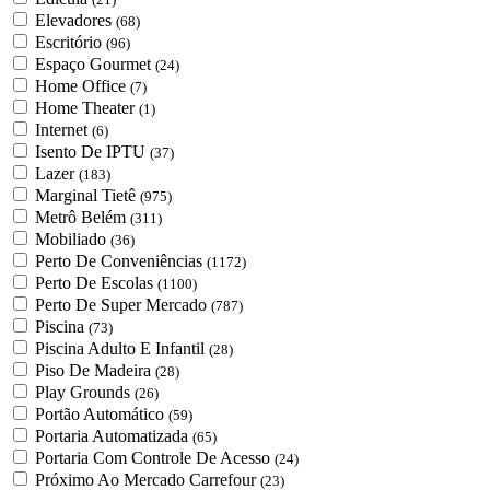
Elevadores
(68)
Escritório
(96)
Espaço Gourmet
(24)
Home Office
(7)
Home Theater
(1)
Internet
(6)
Isento De IPTU
(37)
Lazer
(183)
Marginal Tietê
(975)
Metrô Belém
(311)
Mobiliado
(36)
Perto De Conveniências
(1172)
Perto De Escolas
(1100)
Perto De Super Mercado
(787)
Piscina
(73)
Piscina Adulto E Infantil
(28)
Piso De Madeira
(28)
Play Grounds
(26)
Portão Automático
(59)
Portaria Automatizada
(65)
Portaria Com Controle De Acesso
(24)
Próximo Ao Mercado Carrefour
(23)