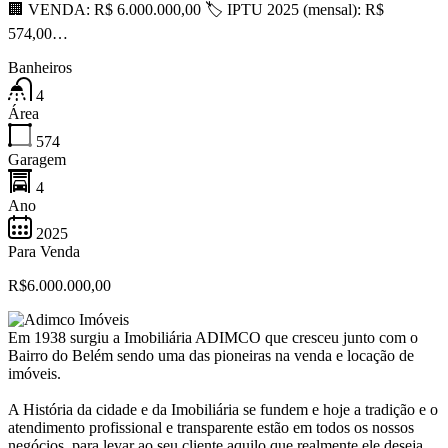
🏢 VENDA: R$ 6.000.000,00 🏷 IPTU 2025 (mensal): R$
574,00…
Banheiros
4
Área
574
Garagem
4
Ano
2025
Para Venda
R$6.000.000,00
Em 1938 surgiu a Imobiliária ADIMCO que cresceu junto com o
Bairro do Belém sendo uma das pioneiras na venda e locação de
imóveis.
A História da cidade e da Imobiliária se fundem e hoje a tradição e o
atendimento profissional e transparente estão em todos os nossos
negócios, para levar ao seu cliente aquilo que realmente ele deseja,