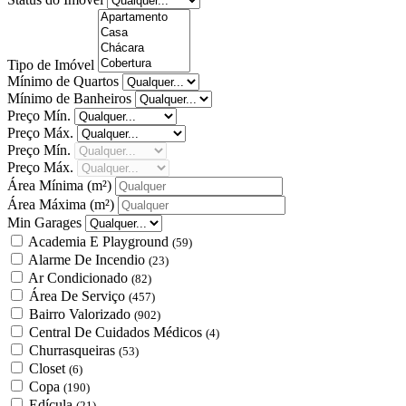
Tipo de Imóvel
Mínimo de Quartos
Mínimo de Banheiros
Preço Mín.
Preço Máx.
Preço Mín.
Preço Máx.
Área Mínima
(m²)
Área Máxima
(m²)
Min Garages
Academia E Playground
(59)
Alarme De Incendio
(23)
Ar Condicionado
(82)
Área De Serviço
(457)
Bairro Valorizado
(902)
Central De Cuidados Médicos
(4)
Churrasqueiras
(53)
Closet
(6)
Copa
(190)
Edícula
(21)