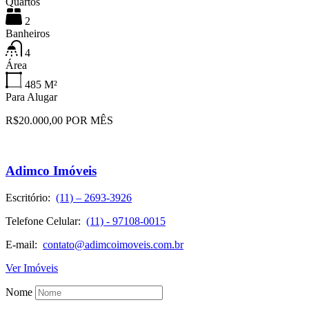
Quartos
2
Banheiros
4
Área
485
M²
Para Alugar
R$20.000,00 POR MÊS
Adimco Imóveis
Escritório:
(11) – 2693-3926
Telefone Celular:
(11) - 97108-0015
E-mail:
contato@adimcoimoveis.com.br
Ver Imóveis
Nome