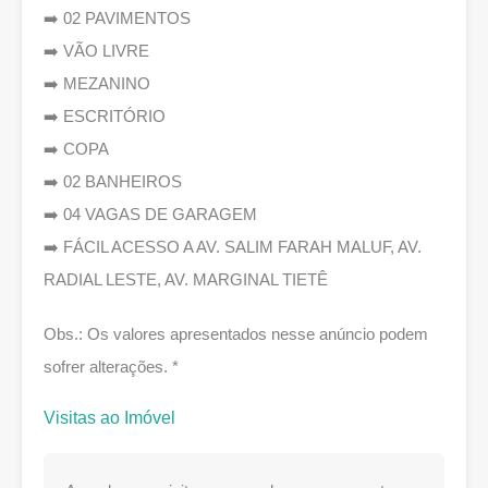
➡️ 02 PAVIMENTOS
➡️ VÃO LIVRE
➡️ MEZANINO
➡️ ESCRITÓRIO
➡️ COPA
➡️ 02 BANHEIROS
➡️ 04 VAGAS DE GARAGEM
➡️ FÁCIL ACESSO A AV. SALIM FARAH MALUF, AV.
RADIAL LESTE, AV. MARGINAL TIETÊ
Obs.: Os valores apresentados nesse anúncio podem
sofrer alterações. *
Visitas ao Imóvel