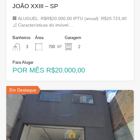
JOÃO XXIII – SP
🏢 ALUGUEL: R$R$20.000,00 IPTU (anual): R$20.723,40
📐 Características do imóvel:…
Banheiros
Área
Garagem
700
M²
2
3
Para Alugar
POR MÊS R$20.000,00
Em Destaque