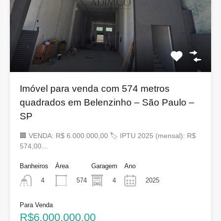
Imóvel para venda com 574 metros
quadrados em Belenzinho – São Paulo –
SP
🏢 VENDA: R$ 6.000.000,00 🏷 IPTU 2025 (mensal): R$
574,00…
Banheiros
Área
Garagem
Ano
574
4
2025
4
Para Venda
R$6.000.000,00