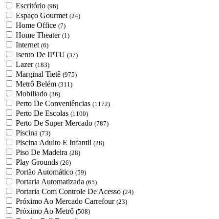
Escritório
(96)
Espaço Gourmet
(24)
Home Office
(7)
Home Theater
(1)
Internet
(6)
Isento De IPTU
(37)
Lazer
(183)
Marginal Tietê
(975)
Metrô Belém
(311)
Mobiliado
(36)
Perto De Conveniências
(1172)
Perto De Escolas
(1100)
Perto De Super Mercado
(787)
Piscina
(73)
Piscina Adulto E Infantil
(28)
Piso De Madeira
(28)
Play Grounds
(26)
Portão Automático
(59)
Portaria Automatizada
(65)
Portaria Com Controle De Acesso
(24)
Próximo Ao Mercado Carrefour
(23)
Próximo Ao Metrô
(508)