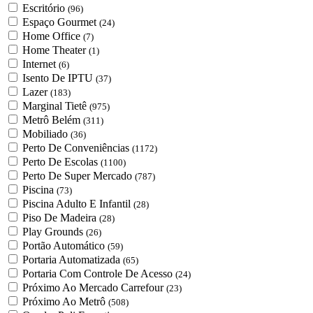
Escritório
(96)
Espaço Gourmet
(24)
Home Office
(7)
Home Theater
(1)
Internet
(6)
Isento De IPTU
(37)
Lazer
(183)
Marginal Tietê
(975)
Metrô Belém
(311)
Mobiliado
(36)
Perto De Conveniências
(1172)
Perto De Escolas
(1100)
Perto De Super Mercado
(787)
Piscina
(73)
Piscina Adulto E Infantil
(28)
Piso De Madeira
(28)
Play Grounds
(26)
Portão Automático
(59)
Portaria Automatizada
(65)
Portaria Com Controle De Acesso
(24)
Próximo Ao Mercado Carrefour
(23)
Próximo Ao Metrô
(508)