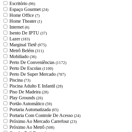
Escritório
(96)
Espaço Gourmet
(24)
Home Office
(7)
Home Theater
(1)
Internet
(6)
Isento De IPTU
(37)
Lazer
(183)
Marginal Tietê
(975)
Metrô Belém
(311)
Mobiliado
(36)
Perto De Conveniências
(1172)
Perto De Escolas
(1100)
Perto De Super Mercado
(787)
Piscina
(73)
Piscina Adulto E Infantil
(28)
Piso De Madeira
(28)
Play Grounds
(26)
Portão Automático
(59)
Portaria Automatizada
(65)
Portaria Com Controle De Acesso
(24)
Próximo Ao Mercado Carrefour
(23)
Próximo Ao Metrô
(508)