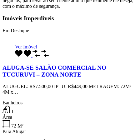
negócios, para levar ao seu cliente aquilo que realmente ele deseja,
com o máximo de segurança.
Imóveis Imperdíveis
Em Destaque
Ver Imóvel
ALUGA-SE SALÃO COMERCIAL NO
TUCURUVI – ZONA NORTE
ALUGUEL: R$7.500,00 IPTU: R$449,00 METRAGEM: 72M² –
4M x…
Banheiros
1
Área
72
M²
Para Alugar