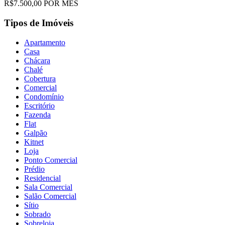
R$7.500,00 POR MÊS
Tipos de Imóveis
Apartamento
Casa
Chácara
Chalé
Cobertura
Comercial
Condomínio
Escritório
Fazenda
Flat
Galpão
Kitnet
Loja
Ponto Comercial
Prédio
Residencial
Sala Comercial
Salão Comercial
Sítio
Sobrado
Sobreloja