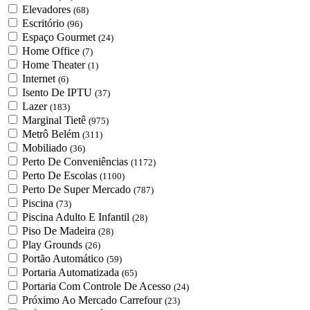
Elevadores
(68)
Escritório
(96)
Espaço Gourmet
(24)
Home Office
(7)
Home Theater
(1)
Internet
(6)
Isento De IPTU
(37)
Lazer
(183)
Marginal Tietê
(975)
Metrô Belém
(311)
Mobiliado
(36)
Perto De Conveniências
(1172)
Perto De Escolas
(1100)
Perto De Super Mercado
(787)
Piscina
(73)
Piscina Adulto E Infantil
(28)
Piso De Madeira
(28)
Play Grounds
(26)
Portão Automático
(59)
Portaria Automatizada
(65)
Portaria Com Controle De Acesso
(24)
Próximo Ao Mercado Carrefour
(23)