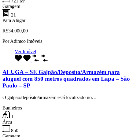
721
M²
Garagem
21
Para Alugar
R$34.000,00
Por
Adimco Imóveis
Ver Imóvel
ALUGA – SE Galpão/Depósito/Armazém para
aluguel com 850 metros quadrados em Lapa – São
Paulo – SP
O galpão/depósito/armazém está localizado no…
Banheiros
1
Área
850
Garagem