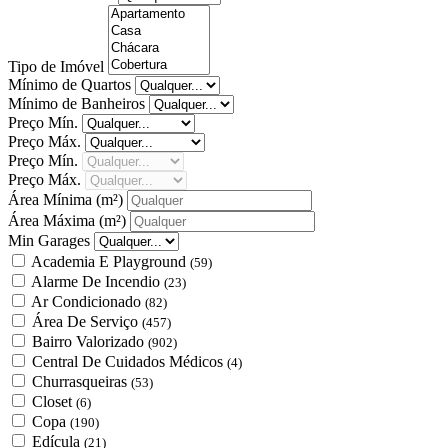
Tipo de Imóvel
Mínimo de Quartos
Mínimo de Banheiros
Preço Mín.
Preço Máx.
Preço Mín.
Preço Máx.
Área Mínima
(m²)
Área Máxima
(m²)
Min Garages
Academia E Playground
(59)
Alarme De Incendio
(23)
Ar Condicionado
(82)
Área De Serviço
(457)
Bairro Valorizado
(902)
Central De Cuidados Médicos
(4)
Churrasqueiras
(53)
Closet
(6)
Copa
(190)
Edícula
(21)