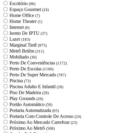
Escritório
(96)
Espaço Gourmet
(24)
Home Office
(7)
Home Theater
(1)
Internet
(6)
Isento De IPTU
(37)
Lazer
(183)
Marginal Tietê
(975)
Metrô Belém
(311)
Mobiliado
(36)
Perto De Conveniências
(1172)
Perto De Escolas
(1100)
Perto De Super Mercado
(787)
Piscina
(73)
Piscina Adulto E Infantil
(28)
Piso De Madeira
(28)
Play Grounds
(26)
Portão Automático
(59)
Portaria Automatizada
(65)
Portaria Com Controle De Acesso
(24)
Próximo Ao Mercado Carrefour
(23)
Próximo Ao Metrô
(508)