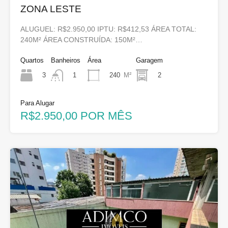
ZONA LESTE
ALUGUEL: R$2.950,00 IPTU: R$412,53 ÁREA TOTAL:
240M² ÁREA CONSTRUÍDA: 150M²…
Quartos
Banheiros
Área
Garagem
3
240
M²
2
1
Para Alugar
R$2.950,00 POR MÊS