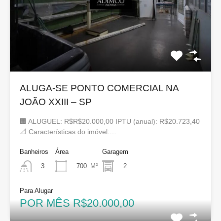
ALUGA-SE PONTO COMERCIAL NA
JOÃO XXIII – SP
🏢 ALUGUEL: R$R$20.000,00 IPTU (anual): R$20.723,40
📐 Características do imóvel:…
Banheiros
Área
Garagem
700
M²
2
3
Para Alugar
POR MÊS R$20.000,00