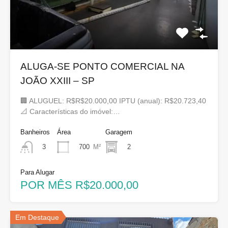
ALUGA-SE PONTO COMERCIAL NA
JOÃO XXIII – SP
🏢 ALUGUEL: R$R$20.000,00 IPTU (anual): R$20.723,40
📐 Características do imóvel:…
Banheiros
Área
Garagem
700
M²
2
3
Para Alugar
POR MÊS R$20.000,00
Em Destaque