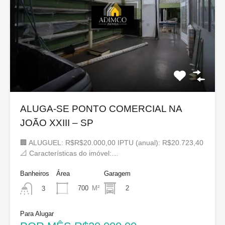
ALUGA-SE PONTO COMERCIAL NA
JOÃO XXIII – SP
🏢 ALUGUEL: R$R$20.000,00 IPTU (anual): R$20.723,40
📐 Características do imóvel:…
Banheiros
Área
Garagem
700
M²
2
3
Para Alugar