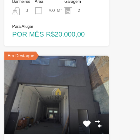
Banheiros
Área
Garagem
700
M²
2
3
Para Alugar
POR MÊS R$20.000,00
Em Destaque