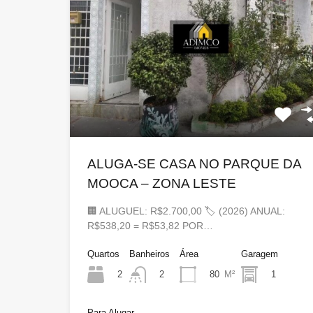
ALUGA-SE CASA NO PARQUE DA
MOOCA – ZONA LESTE
🏢 ALUGUEL: R$2.700,00 🏷 (2026) ANUAL:
R$538,20 = R$53,82 POR…
Quartos
Banheiros
Área
Garagem
2
80
M²
1
2
Para Alugar