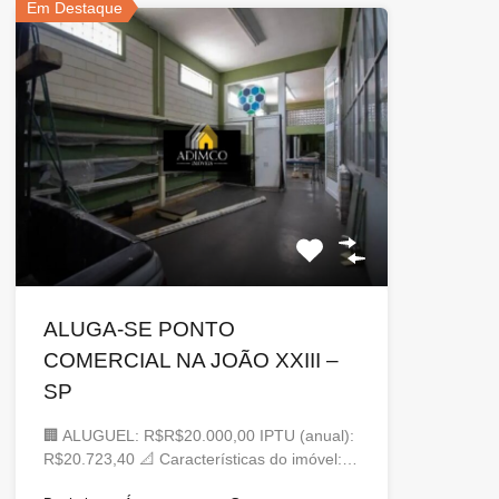
Em Destaque
ALUGA-SE PONTO
COMERCIAL NA JOÃO XXIII –
SP
🏢 ALUGUEL: R$R$20.000,00 IPTU (anual):
R$20.723,40 📐 Características do imóvel:…