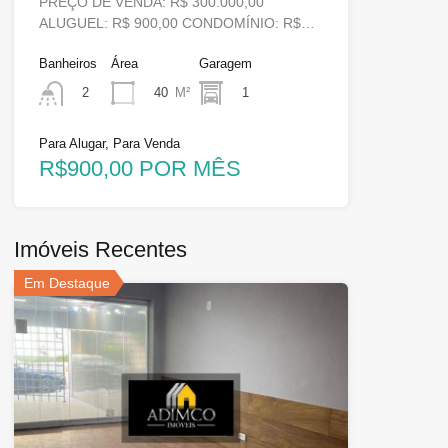
PREÇO DE VENDA: R$ 300.000,00
ALUGUEL: R$ 900,00 CONDOMÍNIO: R$…
Banheiros
Área
Garagem
40
M²
1
2
Para Alugar, Para Venda
R$900,00 POR MÊS
Imóveis Recentes
Em Destaque