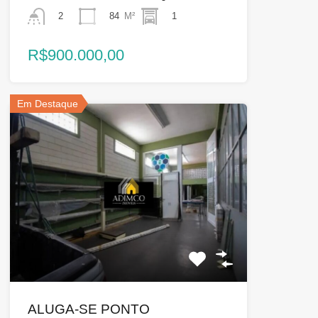
84
M²
1
2
R$900.000,00
Em Destaque
ALUGA-SE PONTO