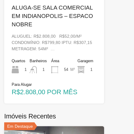
ALUGA-SE SALA COMERCIAL
EM INDIANOPOLIS – ESPACO
NOBRE
ALUGUEL: R$2.808,00 R$52,00/M²
CONDOMÍNIO: R$799,80 IPTU: R$307,15
METRAGEM: 54M² …
Quartos
Banheiros
Área
Garagem
1
54
M²
1
1
Para Alugar
R$2.808,00 POR MÊS
Imóveis Recentes
Em Destaque