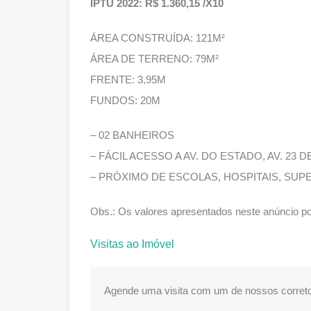
IPTU 2022: R$ 1.360,15 /X10
ÁREA CONSTRUÍDA: 121M²
ÁREA DE TERRENO: 79M²
FRENTE: 3,95M
FUNDOS: 20M
– 02 BANHEIROS
– FÁCIL ACESSO A AV. DO ESTADO, AV. 23 D
– PRÓXIMO DE ESCOLAS, HOSPITAIS, S
Obs.: Os valores apresentados neste anúncio po
Visitas ao Imóvel
Agende uma visita com um de nossos correto