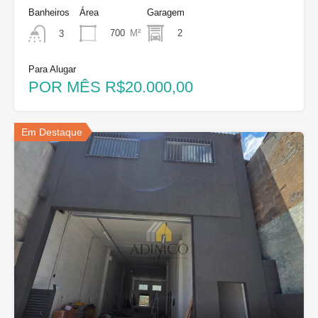
Banheiros
Área
Garagem
700
M²
2
3
Para Alugar
POR MÊS R$20.000,00
Em Destaque