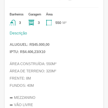
Banheiros
Garagem
Área
3
3
550
M²
Descrição
ALUGUEL: R$45.000,00
IPTU: R$4.406,23/X10
ÁREA CONSTRUÍDA: 550M²
ÁREA DE TERRENO: 320M²
FRENTE: 8M
FUNDOS: 40M
➡️ MEZZANINO
➡️ VÃO LIVRE