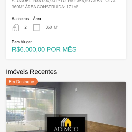
ALUGUEL: R$6.000,00 IPTU: R$2.366,90 ÁREA TOTAL:
360M² ÁREA CONSTRUÍDA: 171M²…
Banheiros
Área
360
M²
2
Para Alugar
R$6.000,00 POR MÊS
Imóveis Recentes
Em Destaque