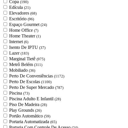
Copa
(190)
Edícula
(21)
Elevadores
(68)
Escritório
(96)
Espaço Gourmet
(24)
Home Office
(7)
Home Theater
(1)
Internet
(6)
Isento De IPTU
(37)
Lazer
(183)
Marginal Tietê
(975)
Metrô Belém
(311)
Mobiliado
(36)
Perto De Conveniências
(1172)
Perto De Escolas
(1100)
Perto De Super Mercado
(787)
Piscina
(73)
Piscina Adulto E Infantil
(28)
Piso De Madeira
(28)
Play Grounds
(26)
Portão Automático
(59)
Portaria Automatizada
(65)
Portaria Com Controle De Acesso
(24)