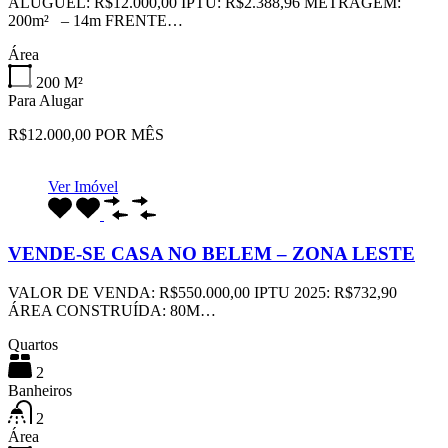
ALUGUEL: R$12.000,00 IPTU: R$2.388,96 METRAGEM:
200m² – 14m FRENTE…
Área
200
M²
Para Alugar
R$12.000,00 POR MÊS
Ver Imóvel
VENDE-SE CASA NO BELEM – ZONA LESTE
VALOR DE VENDA: R$550.000,00 IPTU 2025: R$732,90
ÁREA CONSTRUÍDA: 80M…
Quartos
2
Banheiros
2
Área