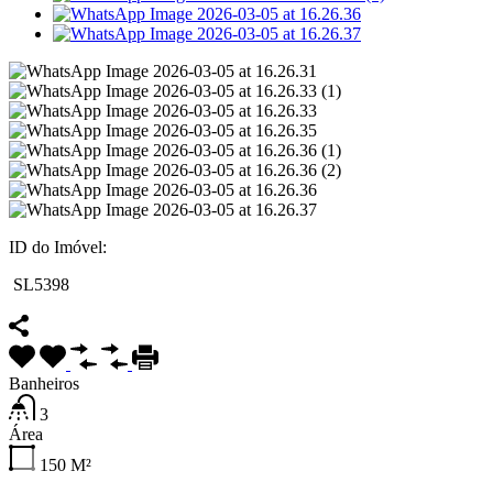
ID do Imóvel:
SL5398
Banheiros
3
Área
150
M²