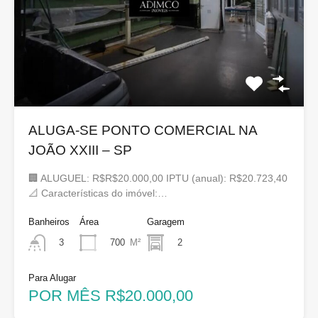
ALUGA-SE PONTO COMERCIAL NA
JOÃO XXIII – SP
🏢 ALUGUEL: R$R$20.000,00 IPTU (anual): R$20.723,40
📐 Características do imóvel:…
Banheiros
Área
Garagem
700
M²
2
3
Para Alugar
POR MÊS R$20.000,00