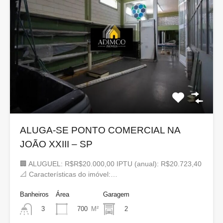
ALUGA-SE PONTO COMERCIAL NA
JOÃO XXIII – SP
🏢 ALUGUEL: R$R$20.000,00 IPTU (anual): R$20.723,40
📐 Características do imóvel:…
Banheiros
Área
Garagem
700
M²
2
3