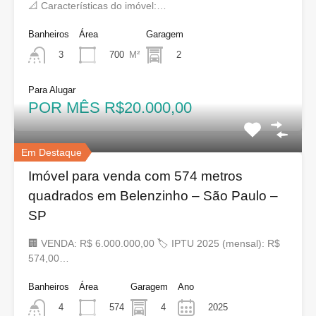
📐 Características do imóvel:…
Banheiros
Área
Garagem
700
M²
2
3
Para Alugar
POR MÊS R$20.000,00
Em Destaque
Imóvel para venda com 574 metros
quadrados em Belenzinho – São Paulo –
SP
🏢 VENDA: R$ 6.000.000,00 🏷 IPTU 2025 (mensal): R$
574,00…
Banheiros
Área
Garagem
Ano
574
4
2025
4