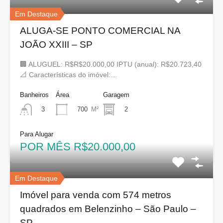
Em Destaque
ALUGA-SE PONTO COMERCIAL NA
JOÃO XXIII – SP
🏢 ALUGUEL: R$R$20.000,00 IPTU (anual): R$20.723,40
📐 Características do imóvel:…
Banheiros
Área
Garagem
700
M²
2
3
Para Alugar
POR MÊS R$20.000,00
Em Destaque
Imóvel para venda com 574 metros
quadrados em Belenzinho – São Paulo –
SP