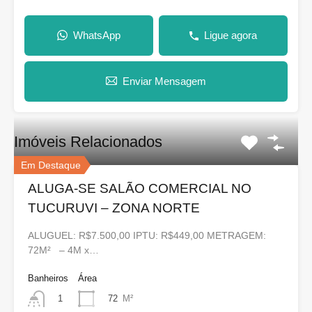
WhatsApp
Ligue agora
Enviar Mensagem
Imóveis Relacionados
Em Destaque
ALUGA-SE SALÃO COMERCIAL NO
TUCURUVI – ZONA NORTE
ALUGUEL: R$7.500,00 IPTU: R$449,00 METRAGEM:
72M² – 4M x…
Banheiros
Área
72
M²
1