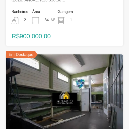
(2026) ANUAL: R$3.358,30…
Banheiros
Área
Garagem
84
M²
1
2
R$900.000,00
Em Destaque