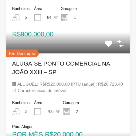
Banheiros
Área
Garagem
84
M²
1
2
R$900.000,00
Em Destaque
ALUGA-SE PONTO COMERCIAL NA
JOÃO XXIII – SP
🏢 ALUGUEL: R$R$20.000,00 IPTU (anual): R$20.723,40
📐 Características do imóvel:…
Banheiros
Área
Garagem
700
M²
2
3
Para Alugar
POR MÊS R$20.000,00