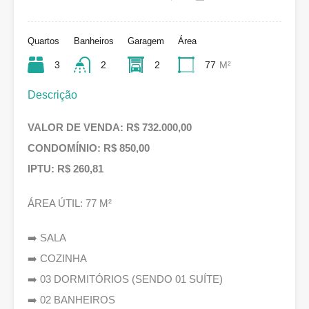
Quartos
Banheiros
Garagem
Área
3
2
2
77
M²
Descrição
VALOR DE VENDA: R$ 732.000,00
CONDOMÍNIO: R$ 850,00
IPTU: R$ 260,81
ÁREA ÚTIL: 77 M²
➡️ SALA
➡️ COZINHA
➡️ 03 DORMITÓRIOS (SENDO 01 SUÍTE)
➡️ 02 BANHEIROS