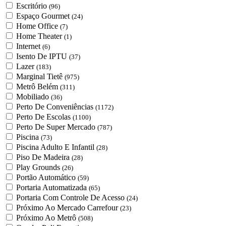
Escritório
(96)
Espaço Gourmet
(24)
Home Office
(7)
Home Theater
(1)
Internet
(6)
Isento De IPTU
(37)
Lazer
(183)
Marginal Tietê
(975)
Metrô Belém
(311)
Mobiliado
(36)
Perto De Conveniências
(1172)
Perto De Escolas
(1100)
Perto De Super Mercado
(787)
Piscina
(73)
Piscina Adulto E Infantil
(28)
Piso De Madeira
(28)
Play Grounds
(26)
Portão Automático
(59)
Portaria Automatizada
(65)
Portaria Com Controle De Acesso
(24)
Próximo Ao Mercado Carrefour
(23)
Próximo Ao Metrô
(508)