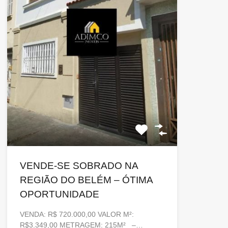
VENDE-SE SOBRADO NA
REGIÃO DO BELÉM – ÓTIMA
OPORTUNIDADE
VENDA: R$ 720.000,00 VALOR M²:
R$3.349,00 METRAGEM: 215M² –…