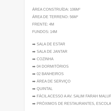
ÁREA CONSTRUÍDA: 106M²
ÁREA DE TERRENO: 56M²
FRENTE: 4M
FUNDOS: 14M
➡️ SALA DE ESTAR
➡️ SALA DE JANTAR
➡️ COZINHA
➡️ 04 DORMITÓRIOS
➡️ 02 BANHEIROS
➡️ ÁREA DE SERVIÇO
➡️ QUINTAL
➡️ FÁCIL ACESSO A AV. SALIM FARAH MALUF
➡️ PRÓXIMOS DE RESTAURANTES, ESCOLA