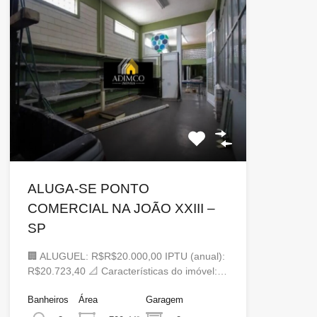
ALUGA-SE PONTO
COMERCIAL NA JOÃO XXIII –
SP
🏢 ALUGUEL: R$R$20.000,00 IPTU (anual):
R$20.723,40 📐 Características do imóvel:…
Banheiros
Área
Garagem