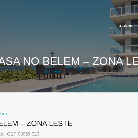
Imóveis
ASA NO BELEM – ZONA L
lém
ELEM – ZONA LESTE
ho - CEP 03055-020