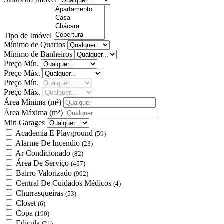
Tipo de Imóvel
Mínimo de Quartos
Mínimo de Banheiros
Preço Mín.
Preço Máx.
Preço Mín.
Preço Máx.
Área Mínima
(m²)
Área Máxima
(m²)
Min Garages
Academia E Playground
(59)
Alarme De Incendio
(23)
Ar Condicionado
(82)
Área De Serviço
(457)
Bairro Valorizado
(902)
Central De Cuidados Médicos
(4)
Churrasqueiras
(53)
Closet
(6)
Copa
(190)
Edícula
(21)