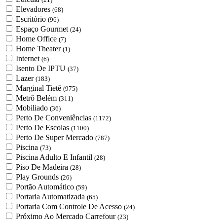
Elevadores
(68)
Escritório
(96)
Espaço Gourmet
(24)
Home Office
(7)
Home Theater
(1)
Internet
(6)
Isento De IPTU
(37)
Lazer
(183)
Marginal Tietê
(975)
Metrô Belém
(311)
Mobiliado
(36)
Perto De Conveniências
(1172)
Perto De Escolas
(1100)
Perto De Super Mercado
(787)
Piscina
(73)
Piscina Adulto E Infantil
(28)
Piso De Madeira
(28)
Play Grounds
(26)
Portão Automático
(59)
Portaria Automatizada
(65)
Portaria Com Controle De Acesso
(24)
Próximo Ao Mercado Carrefour
(23)