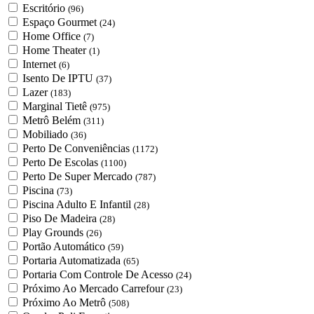
Escritório
(96)
Espaço Gourmet
(24)
Home Office
(7)
Home Theater
(1)
Internet
(6)
Isento De IPTU
(37)
Lazer
(183)
Marginal Tietê
(975)
Metrô Belém
(311)
Mobiliado
(36)
Perto De Conveniências
(1172)
Perto De Escolas
(1100)
Perto De Super Mercado
(787)
Piscina
(73)
Piscina Adulto E Infantil
(28)
Piso De Madeira
(28)
Play Grounds
(26)
Portão Automático
(59)
Portaria Automatizada
(65)
Portaria Com Controle De Acesso
(24)
Próximo Ao Mercado Carrefour
(23)
Próximo Ao Metrô
(508)