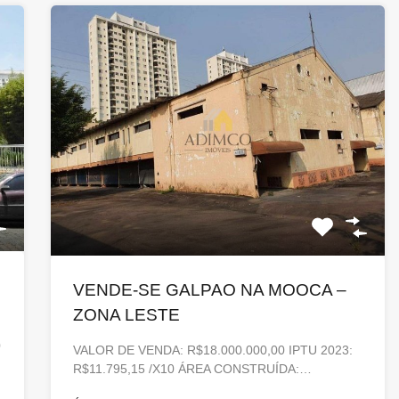
VENDE-SE GALPAO NA MOOCA –
ZONA LESTE
0
VALOR DE VENDA: R$18.000.000,00 IPTU 2023:
R$11.795,15 /X10 ÁREA CONSTRUÍDA:…