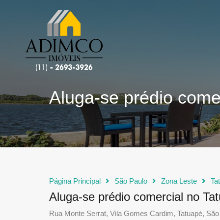
Aluga-se prédio come
Página Principal
São Paulo
Zona Leste
Ta
Aluga-se prédio comercial no Ta
Rua Monte Serrat, Vila Gomes Cardim, Tatuapé, São 