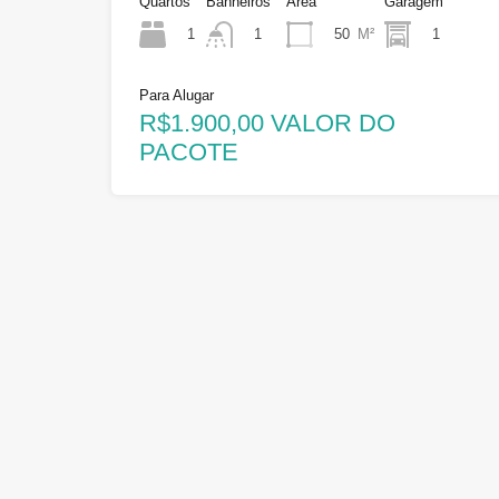
Quartos
Banheiros
Área
Garagem
1
50
M²
1
1
Para Alugar
R$1.900,00 VALOR DO
PACOTE