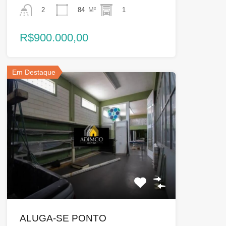
84
M²
1
2
R$900.000,00
Em Destaque
ALUGA-SE PONTO