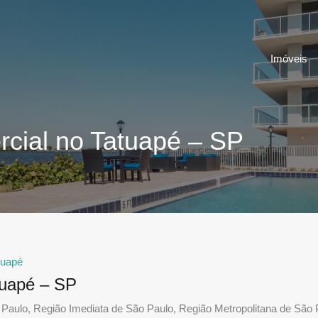
Imóveis
rcial no Tatuapé – SP
tuapé
tuapé – SP
Paulo, Região Imediata de São Paulo, Região Metropolitana de São 