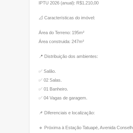
IPTU 2026 (anual): R$1.210,00
📐 Características do imóvel:
Área do Terreno: 195m²
Área construida: 247m²
📍 Distribuição dos ambientes:
✅ Salão.
✅ 02 Salas.
✅ 01 Banheiro.
✅ 04 Vagas de garagem.
📌 Diferenciais e localização:
🔹 Próxima à Estação Tatuapé, Avenida Conselhe