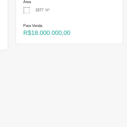
Área
3377
M²
Para Venda
R$18.000.000,00