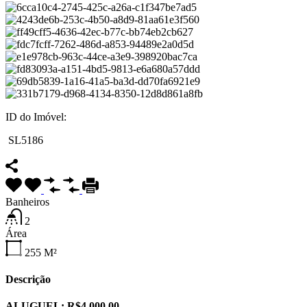
ID do Imóvel:
SL5186
Banheiros
2
Área
255
M²
Descrição
ALUGUEL: R$4.000,00