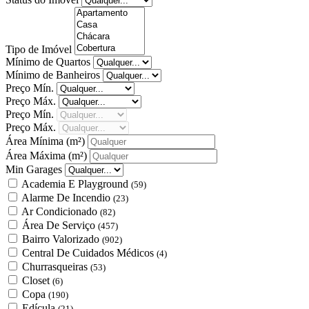
Tipo de Imóvel
Mínimo de Quartos
Mínimo de Banheiros
Preço Mín.
Preço Máx.
Preço Mín.
Preço Máx.
Área Mínima
(m²)
Área Máxima
(m²)
Min Garages
Academia E Playground
(59)
Alarme De Incendio
(23)
Ar Condicionado
(82)
Área De Serviço
(457)
Bairro Valorizado
(902)
Central De Cuidados Médicos
(4)
Churrasqueiras
(53)
Closet
(6)
Copa
(190)
Edícula
(21)