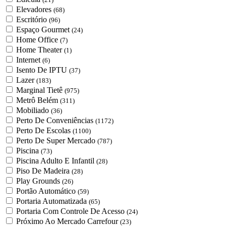
Elevadores
(68)
Escritório
(96)
Espaço Gourmet
(24)
Home Office
(7)
Home Theater
(1)
Internet
(6)
Isento De IPTU
(37)
Lazer
(183)
Marginal Tietê
(975)
Metrô Belém
(311)
Mobiliado
(36)
Perto De Conveniências
(1172)
Perto De Escolas
(1100)
Perto De Super Mercado
(787)
Piscina
(73)
Piscina Adulto E Infantil
(28)
Piso De Madeira
(28)
Play Grounds
(26)
Portão Automático
(59)
Portaria Automatizada
(65)
Portaria Com Controle De Acesso
(24)
Próximo Ao Mercado Carrefour
(23)