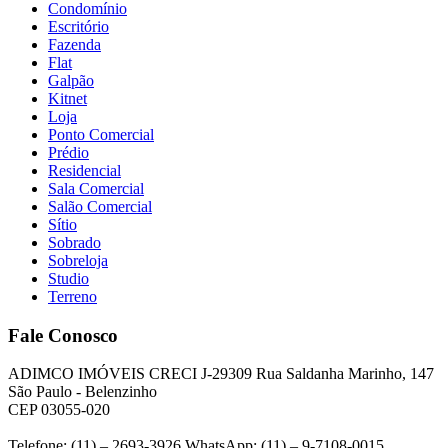
Condomínio
Escritório
Fazenda
Flat
Galpão
Kitnet
Loja
Ponto Comercial
Prédio
Residencial
Sala Comercial
Salão Comercial
Sítio
Sobrado
Sobreloja
Studio
Terreno
Fale Conosco
ADIMCO IMÓVEIS CRECI J-29309 Rua Saldanha Marinho, 147
São Paulo - Belenzinho
CEP 03055-020
Telefone: (11) – 2693-3926 WhatsApp: (11) – 9-7108-0015