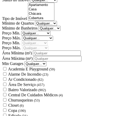
Tipo de Imóvel
Mínimo de Quartos
Mínimo de Banheiros
Preço Mín.
Preço Máx.
Preço Mín.
Preço Máx.
Área Mínima
(m²)
Área Máxima
(m²)
Min Garages
Academia E Playground
(59)
Alarme De Incendio
(23)
Ar Condicionado
(82)
Área De Serviço
(457)
Bairro Valorizado
(902)
Central De Cuidados Médicos
(4)
Churrasqueiras
(53)
Closet
(6)
Copa
(190)
Edícula
(21)