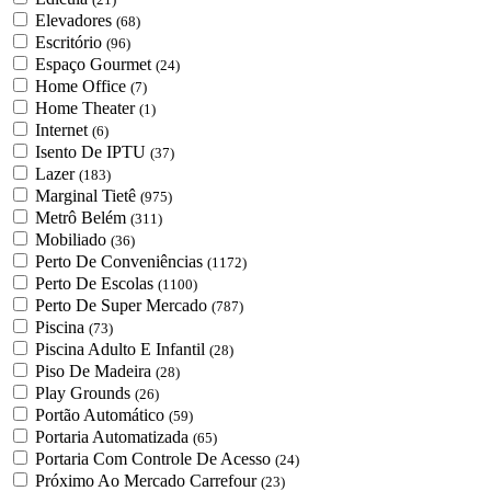
Elevadores
(68)
Escritório
(96)
Espaço Gourmet
(24)
Home Office
(7)
Home Theater
(1)
Internet
(6)
Isento De IPTU
(37)
Lazer
(183)
Marginal Tietê
(975)
Metrô Belém
(311)
Mobiliado
(36)
Perto De Conveniências
(1172)
Perto De Escolas
(1100)
Perto De Super Mercado
(787)
Piscina
(73)
Piscina Adulto E Infantil
(28)
Piso De Madeira
(28)
Play Grounds
(26)
Portão Automático
(59)
Portaria Automatizada
(65)
Portaria Com Controle De Acesso
(24)
Próximo Ao Mercado Carrefour
(23)