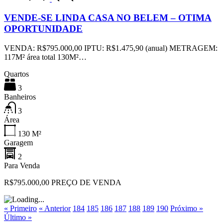
VENDE-SE LINDA CASA NO BELEM – OTIMA
OPORTUNIDADE
VENDA: R$795.000,00 IPTU: R$1.475,90 (anual) METRAGEM:
117M² área total 130M²…
Quartos
3
Banheiros
3
Área
130
M²
Garagem
2
Para Venda
R$795.000,00 PREÇO DE VENDA
« Primeiro
« Anterior
184
185
186
187
188
189
190
Próximo »
Último »