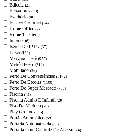
Edícula
(21)
Elevadores
(68)
Escritório
(96)
Espaço Gourmet
(24)
Home Office
(7)
Home Theater
(1)
Internet
(6)
Isento De IPTU
(37)
Lazer
(183)
Marginal Tietê
(975)
Metrô Belém
(311)
Mobiliado
(36)
Perto De Conveniências
(1172)
Perto De Escolas
(1100)
Perto De Super Mercado
(787)
Piscina
(73)
Piscina Adulto E Infantil
(28)
Piso De Madeira
(28)
Play Grounds
(26)
Portão Automático
(59)
Portaria Automatizada
(65)
Portaria Com Controle De Acesso
(24)