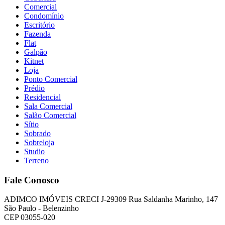
Comercial
Condomínio
Escritório
Fazenda
Flat
Galpão
Kitnet
Loja
Ponto Comercial
Prédio
Residencial
Sala Comercial
Salão Comercial
Sítio
Sobrado
Sobreloja
Studio
Terreno
Fale Conosco
ADIMCO IMÓVEIS CRECI J-29309 Rua Saldanha Marinho, 147
São Paulo - Belenzinho
CEP 03055-020