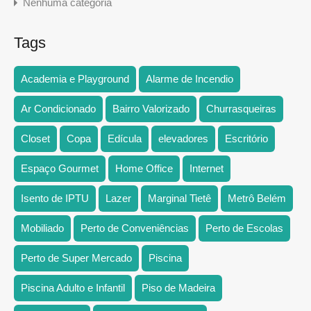
Nenhuma categoria
Tags
Academia e Playground
Alarme de Incendio
Ar Condicionado
Bairro Valorizado
Churrasqueiras
Closet
Copa
Edícula
elevadores
Escritório
Espaço Gourmet
Home Office
Internet
Isento de IPTU
Lazer
Marginal Tietê
Metrô Belém
Mobiliado
Perto de Conveniências
Perto de Escolas
Perto de Super Mercado
Piscina
Piscina Adulto e Infantil
Piso de Madeira