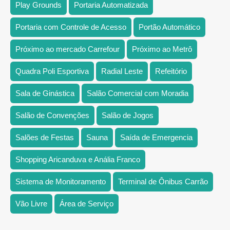
Play Grounds
Portaria Automatizada
Portaria com Controle de Acesso
Portão Automático
Próximo ao mercado Carrefour
Próximo ao Metrô
Quadra Poli Esportiva
Radial Leste
Refeitório
Sala de Ginástica
Salão Comercial com Moradia
Salão de Convenções
Salão de Jogos
Salões de Festas
Sauna
Saída de Emergencia
Shopping Aricanduva e Anália Franco
Sistema de Monitoramento
Terminal de Ônibus Carrão
Vão Livre
Área de Serviço